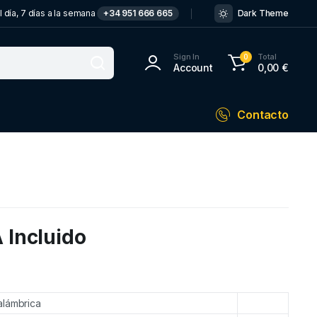
 día, 7 días a la semana
+34 951 666 665
Dark Theme
Sign In
Total
0
Account
0,00
€
Contacto
 Incluido
alámbrica