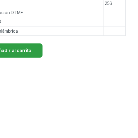
256
cación DTMF
O
alámbrica
adir al carrito