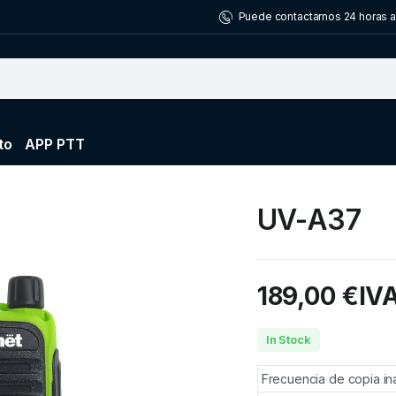
Puede contactarnos 24 horas al
to
APP PTT
UV-A37
189,00
€
IVA
In Stock
Frecuencia de copia in