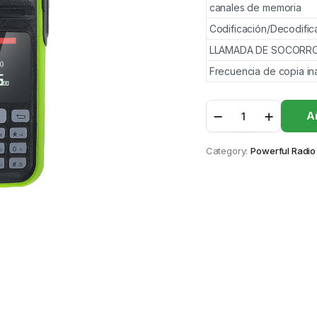
canales de memoria
Codificación/Decodifi
LLAMADA DE SOCORR
Frecuencia de copia in
UV-
Añ
A37
quantity
Category:
Powerful Radio